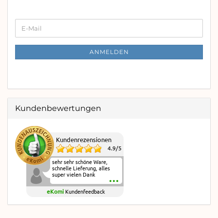
WEITER
E-
ZUR
Mail
NEWSLETTER-
ANMELDUNG
ANMELDEN
Kundenbewertungen
Kundenrezensionen
4.9
/
5
sehr sehr schöne Ware,
schnelle Lieferung, alles
super vielen Dank
eKomi
Kundenfeedback