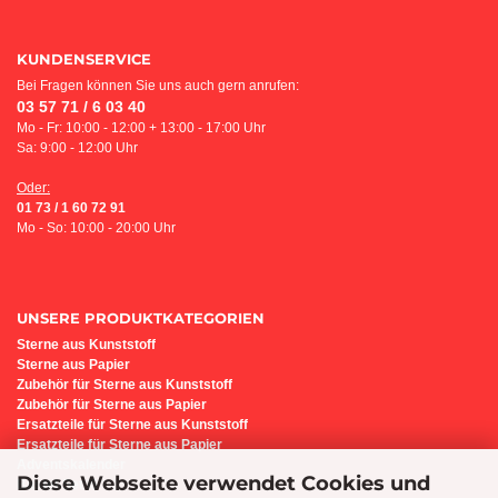
KUNDENSERVICE
Bei Fragen können Sie uns auch gern anrufen:
03 57 71 / 6 03 40
Mo - Fr: 10:00 - 12:00 + 13:00 - 17:00 Uhr
Sa: 9:00 - 12:00 Uhr
Oder:
01 73 / 1 60 72 91
Mo - So: 10:00 - 20:00 Uhr
UNSERE PRODUKTKATEGORIEN
Sterne aus Kunststoff
Sterne aus Papier
Z
ubehör für Sterne aus Kunststoff
Zubehör für Sterne aus Papier
Ersatzteile für Sterne aus Kunststoff
Ersatzteile für Sterne aus Papier
Adventskalender
Diese Webseite verwendet Cookies und
Bastel-Set i6