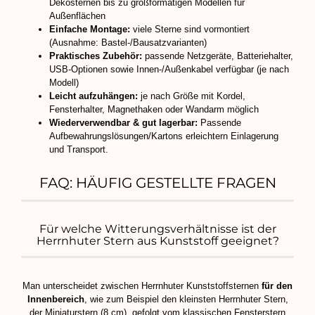
Dekosternen bis zu großformatigen Modellen für
Außenflächen
Einfache Montage:
viele Sterne sind vormontiert
(Ausnahme: Bastel-/Bausatzvarianten)
Praktisches Zubehör:
passende Netzgeräte, Batteriehalter,
USB-Optionen sowie Innen-/Außenkabel verfügbar (je nach
Modell)
Leicht aufzuhängen:
je nach Größe mit Kordel,
Fensterhalter, Magnethaken oder Wandarm möglich
Wiederverwendbar & gut lagerbar:
Passende
Aufbewahrungslösungen/Kartons erleichtern Einlagerung
und Transport.
FAQ: HÄUFIG GESTELLTE FRAGEN
Für welche Witterungsverhältnisse ist der
Herrnhuter Stern aus Kunststoff geeignet?
Man unterscheidet zwischen Herrnhuter Kunststoffsternen
für den
Innenbereich
, wie zum Beispiel den kleinsten Herrnhuter Stern,
der Miniaturstern (8 cm), gefolgt vom klassischen Fensterstern