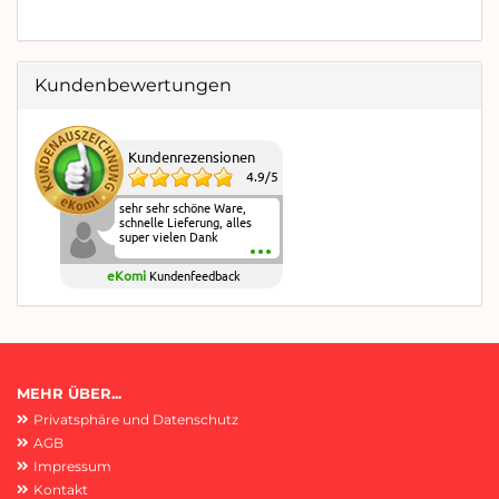
Kundenbewertungen
Kundenrezensionen
4.9
/
5
sehr sehr schöne Ware,
schnelle Lieferung, alles
super vielen Dank
eKomi
Kundenfeedback
MEHR ÜBER...
Privatsphäre und Datenschutz
AGB
Impressum
Kontakt