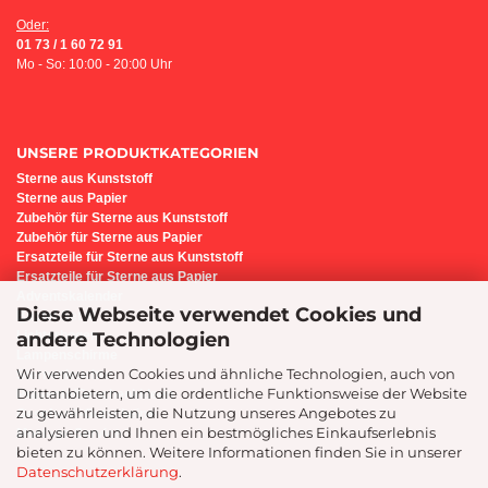
Oder:
01 73 / 1 60 72 91
Mo - So: 10:00 - 20:00 Uhr
UNSERE PRODUKTKATEGORIEN
Sterne aus Kunststoff
Sterne aus Papier
Z
ubehör für Sterne aus Kunststoff
Zubehör für Sterne aus Papier
Ersatzteile für Sterne aus Kunststoff
Ersatzteile für Sterne aus Papier
Adventskalender
Diese Webseite verwendet Cookies und
Bastel-Set i6
Lichterbogen
andere Technologien
Lampenschirme
Wir verwenden Cookies und ähnliche Technologien, auch von
Sternenleuchte
Drittanbietern, um die ordentliche Funktionsweise der Website
Präsente/Geschenkideen
zu gewährleisten, die Nutzung unseres Angebotes zu
Geschenk-Gutscheine
analysieren und Ihnen ein bestmögliches Einkaufserlebnis
Montage-Service
bieten zu können. Weitere Informationen finden Sie in unserer
Datenschutzerklärung
.