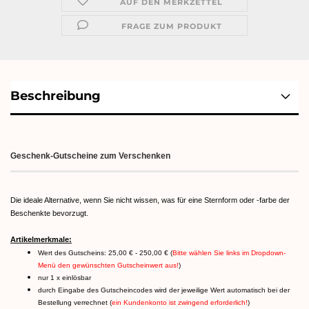
AUF DEN MERKZETTEL
FRAGE ZUM PRODUKT
Beschreibung
Geschenk-Gutscheine zum Verschenken
Die ideale Alternative, wenn Sie nicht wissen, was für eine Sternform oder -farbe der
Beschenkte bevorzugt.
Artikelmerkmale:
Wert des Gutscheins: 25,00 € - 250,00 € (
Bitte wählen Sie links im Dropdown-
Menü den gewünschten Gutscheinwert aus!
)
nur 1 x einlösbar
durch Eingabe des Gutscheincodes wird der jeweilige Wert automatisch bei der
Bestellung verrechnet (
ein Kundenkonto ist zwingend erforderlich!
)