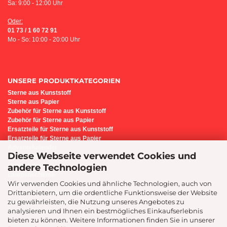
Sa: 9:00 - 12:00 Uhr
Oder:
01 73 / 1 60 72 91
Mo - So: 10:00 - 20:00 Uhr
UNSERE PRODUKTKATEGORIEN
Sterne aus Kunststoff
Sterne aus Papier
Z
ubehör für Sterne aus Kunststoff
Zubehör für Sterne aus Papier
Ersatzteile für Sterne aus Kunststoff
Ersatzteile für Sterne aus Papier
Adventskalender
Diese Webseite verwendet Cookies und
Bastel-Set i6
andere Technologien
Lichterbogen
Lampenschirme
Wir verwenden Cookies und ähnliche Technologien, auch von
Sternenleuchte
Drittanbietern, um die ordentliche Funktionsweise der Website
Präsente/Geschenkideen
zu gewährleisten, die Nutzung unseres Angebotes zu
Geschenk-Gutscheine
analysieren und Ihnen ein bestmögliches Einkaufserlebnis
Montage-Service
bieten zu können. Weitere Informationen finden Sie in unserer