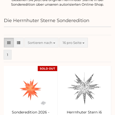
Sonderedition über unseren autorisierten Online-Shop.
Die Herrnhuter Sterne Sonderedition
Sortieren nach
pro Seite
Sortieren nach
16 pro Seite
1
SOLD OUT
Sonderedition 2026 -
Herrnhuter Stern i6