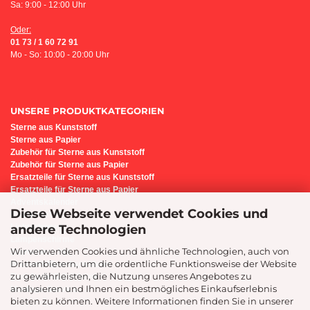
Sa: 9:00 - 12:00 Uhr
Oder:
01 73 / 1 60 72 91
Mo - So: 10:00 - 20:00 Uhr
UNSERE PRODUKTKATEGORIEN
Sterne aus Kunststoff
Sterne aus Papier
Z
ubehör für Sterne aus Kunststoff
Zubehör für Sterne aus Papier
Ersatzteile für Sterne aus Kunststoff
Ersatzteile für Sterne aus Papier
Adventskalender
Diese Webseite verwendet Cookies und
Bastel-Set i6
andere Technologien
Lichterbogen
Lampenschirme
Wir verwenden Cookies und ähnliche Technologien, auch von
Sternenleuchte
Drittanbietern, um die ordentliche Funktionsweise der Website
Präsente/Geschenkideen
zu gewährleisten, die Nutzung unseres Angebotes zu
Geschenk-Gutscheine
analysieren und Ihnen ein bestmögliches Einkaufserlebnis
Montage-Service
bieten zu können. Weitere Informationen finden Sie in unserer