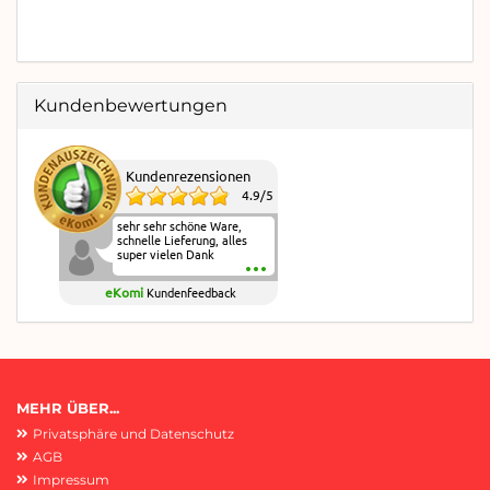
Kundenbewertungen
Kundenrezensionen
4.9
/
5
sehr sehr schöne Ware,
schnelle Lieferung, alles
super vielen Dank
eKomi
Kundenfeedback
MEHR ÜBER...
Privatsphäre und Datenschutz
AGB
Impressum