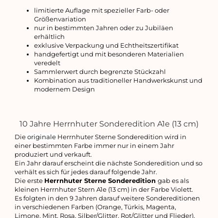
limitierte Auflage mit spezieller Farb- oder
Größenvariation
nur in bestimmten Jahren oder zu Jubiläen
erhältlich
exklusive Verpackung und Echtheitszertifikat
handgefertigt und mit besonderen Materialien
veredelt
Sammlerwert durch begrenzte Stückzahl
Kombination aus traditioneller Handwerkskunst und
modernem Design
10 Jahre Herrnhuter Sonderedition A1e (13 cm)
Die
originale
Herrnhuter Sterne Sonderedition wird in
einer bestimmten Farbe immer nur in einem Jahr
produziert und verkauft.
Ein Jahr darauf erscheint die nächste Sonderedition und so
verhält es sich für jedes darauf folgende Jahr.
Die erste
Herrnhuter Sterne Sonderedition
gab es als
kleinen Herrnhuter Stern A1e (13 cm) in der Farbe Violett.
Es folgten in den 9 Jahren darauf weitere Sondereditionen
in verschiedenen Farben (Orange, Türkis, Magenta,
Limone, Mint, Rosa, Silber/Glitter, Rot/Glitter und Flieder).