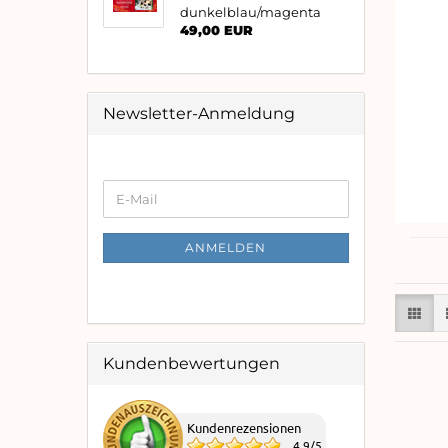
dunkelblau/magenta
49,00 EUR
Newsletter-Anmeldung
WEITER
E-
ZUR
Mail
NEWSLETTER-
ANMELDUNG
ANMELDEN
Kundenbewertungen
Kundenrezensionen
4.9
/
5