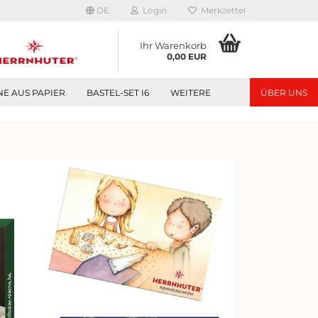
DE
Login
Merkzettel
Ihr Warenkorb
0,00 EUR
NE AUS PAPIER
BASTEL-SET I6
WEITERE
ÜBER UNS