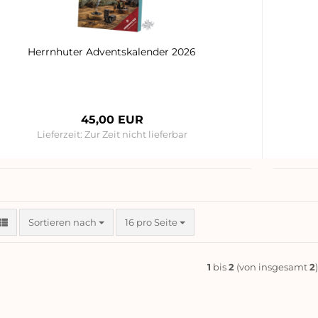
Herrnhuter Adventskalender 2026
45,00 EUR
Lieferzeit:
Zur Zeit nicht lieferbar
Sortieren nach
pro Seite
Sortieren nach
16 pro Seite
1
bis
2
(von insgesamt
2