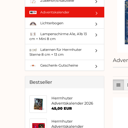
Zubehör/Ersatzteile
Adventskalender
Lichterbogen
Lampenschirme A1e, A1b 13
cm + Mini 8 cm
Laternen für Herrnhuter
Sterne 8 cm + 13 cm
Adven
Geschenk-Gutscheine
Bestseller
Herrnhuter
Adventskalender 2026
45,00 EUR
Herrnhuter
Adventskalender