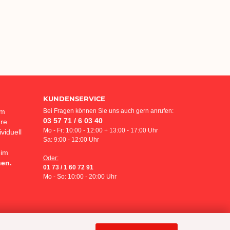
KUNDENSERVICE
em
Bei Fragen können Sie uns auch gern anrufen:
03 57 71 / 6 03 40
hre
Mo - Fr: 10:00 - 12:00 + 13:00 - 17:00 Uhr
viduell
Sa: 9:00 - 12:00 Uhr
eim
Oder:
hen.
01 73 / 1 60 72 91
Mo - So: 10:00 - 20:00 Uhr