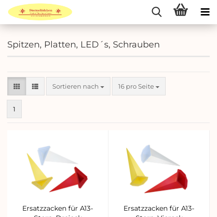
Spitzen, Platten, LED´s, Schrauben
Sortieren nach
pro Seite
Sortieren nach
16 pro Seite
1
Ersatzzacken für A13-
Ersatzzacken für A13-