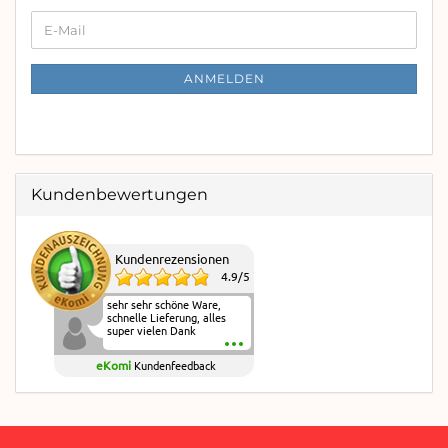
WEITER
E-
ZUR
Mail
NEWSLETTER-
ANMELDUNG
ANMELDEN
Kundenbewertungen
Kundenrezensionen
4.9
/
5
sehr sehr schöne Ware,
schnelle Lieferung, alles
super vielen Dank
eKomi
Kundenfeedback