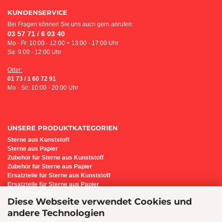
KUNDENSERVICE
Bei Fragen können Sie uns auch gern anrufen:
03 57 71 / 6 03 40
Mo - Fr: 10:00 - 12:00 + 13:00 - 17:00 Uhr
Sa: 9:00 - 12:00 Uhr
Oder:
01 73 / 1 60 72 91
Mo - So: 10:00 - 20:00 Uhr
UNSERE PRODUKTKATEGORIEN
Sterne aus Kunststoff
Sterne aus Papier
Z
ubehör für Sterne aus Kunststoff
Zubehör für Sterne aus Papier
Ersatzteile für Sterne aus Kunststoff
Ersatzteile für Sterne aus Papier
Adventskalender
Diese Webseite verwendet Cookies und
Bastel-Set i6
andere Technologien
Lichterbogen
Lampenschirme