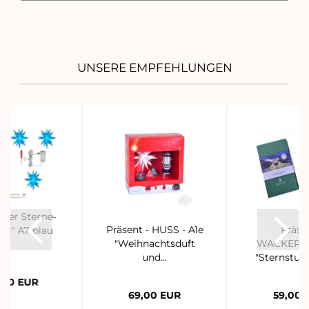
UNSERE EMPFEHLUNGEN
ter Sterne-
Präsent - HUSS - A1e
Präse
exi" A7 blau
"Weihnachtsduft
WACKERBA
und...
"Sternstun
Weihnach
,00 EUR
69,00 EUR
59,00 