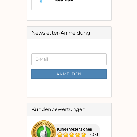
Newsletter-Anmeldung
WEITER
E-
ZUR
Mail
NEWSLETTER-
ANMELDUNG
ANMELDEN
Kundenbewertungen
Kundenrezensionen
4.9
/
5