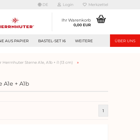
DE
Login
Merkzettel
Ihr Warenkorb
0,00 EUR
NE AUS PAPIER
BASTEL-SET I6
WEITERE
ÜBER UNS
»
r Herrnhuter Sterne A1e, A1b + i1 (13 cm)
 A1e + A1b
1