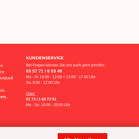
KUNDENSERVICE
em
Bei Fragen können Sie uns auch gern anrufen:
03 57 71 / 6 03 40
hre
Mo - Fr: 10:00 - 12:00 + 13:00 - 17:00 Uhr
viduell
Sa: 9:00 - 12:00 Uhr
eim
Oder:
hen.
01 73 / 1 60 72 91
Mo - So: 10:00 - 20:00 Uhr