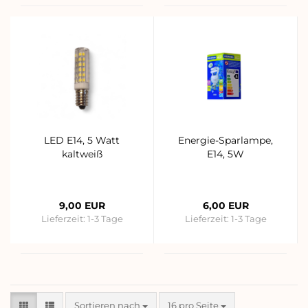
LED E14, 5 Watt
Energie-Sparlampe,
kaltweiß
E14, 5W
9,00 EUR
6,00 EUR
Lieferzeit:
1-3 Tage
Lieferzeit:
1-3 Tage
Sortieren nach
pro Seite
Sortieren nach
16 pro Seite