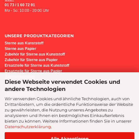
01 73 / 1 60 72 91
Mo - So: 10:00 - 20:00 Uhr
UNSERE PRODUKTKATEGORIEN
Sterne aus Kunststoff
Sterne aus Papier
Z
ubehör für Sterne aus Kunststoff
Zubehör für Sterne aus Papier
Ersatzteile für Sterne aus Kunststoff
Ersatzteile für Sterne aus Papier
Adventskalender
Diese Webseite verwendet Cookies und
Bastel-Set i6
andere Technologien
Lichterbogen
Lampenschirme
Wir verwenden Cookies und ähnliche Technologien, auch von
Sternenleuchte
Drittanbietern, um die ordentliche Funktionsweise der Website
Präsente/Geschenkideen
zu gewährleisten, die Nutzung unseres Angebotes zu
Geschenk-Gutscheine
analysieren und Ihnen ein bestmögliches Einkaufserlebnis
Montage-Service
bieten zu können. Weitere Informationen finden Sie in unserer
Datenschutzerklärung
.
Alle Akzeptieren