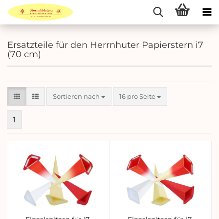
Ersatzteile für den Herrnhuter Papierstern i7
(70 cm)
Sortieren nach
pro Seite
Sortieren nach
16 pro Seite
1