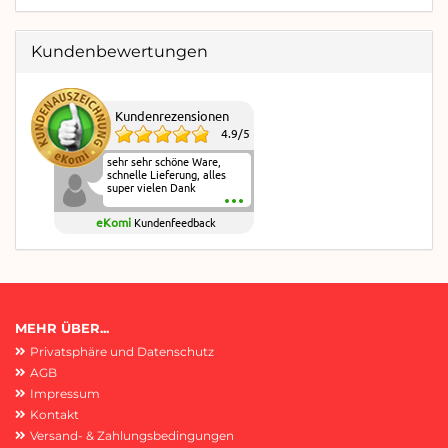
Kundenbewertungen
Kundenrezensionen
4.9
/
5
sehr sehr schöne Ware,
schnelle Lieferung, alles
super vielen Dank
eKomi
Kundenfeedback
MEHR ÜBER...
Privatsphäre und Datenschutz
AGB
Impressum
Kontakt
Versand- & Zahlungsbedingungen