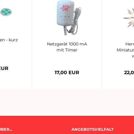
n - kurz
Netzgerät 1000 mA
Her
mit Timer
Miniatu
EUR
17,00 EUR
22,
BER...
ANGEBOTSVIELFALT