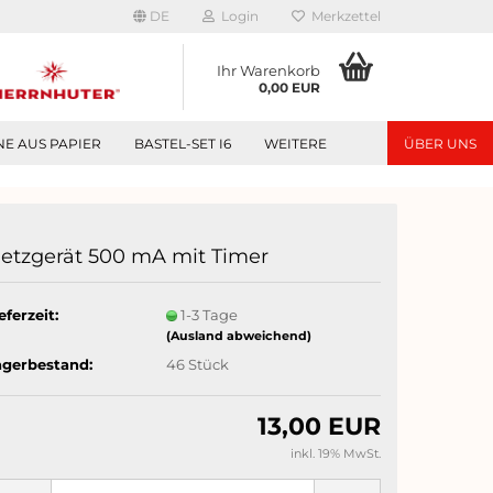
DE
Login
Merkzettel
Ihr Warenkorb
0,00 EUR
NE AUS PAPIER
BASTEL-SET I6
WEITERE
ÜBER UNS
etzgerät 500 mA mit Timer
eferzeit:
1-3 Tage
(Ausland abweichend)
agerbestand:
46
Stück
13,00 EUR
inkl. 19% MwSt.