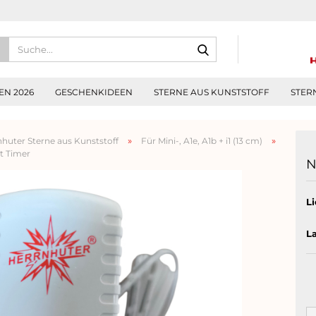
Suche...
N 2026
GESCHENKIDEEN
STERNE AUS KUNSTSTOFF
STER
»
»
huter Sterne aus Kunststoff
Für Mini-, A1e, A1b + i1 (13 cm)
t Timer
N
Li
L