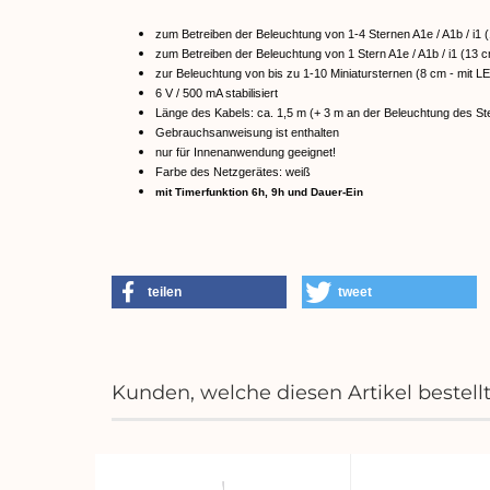
zum Betreiben der Beleuchtung von 1-4 Sternen A1e / A1b / i1 
zum Betreiben der Beleuchtung von 1 Stern A1e / A1b / i1 (13 c
zur Beleuchtung von bis zu 1-10 Miniatursternen (8 cm - mit L
6 V / 500 mA stabilisiert
Länge des Kabels: ca. 1,5 m (+ 3 m an der Beleuchtung des St
Gebrauchsanweisung ist enthalten
nur für Innenanwendung geeignet!
Farbe des Netzgerätes: weiß
mit Timerfunktion 6h, 9h und Dauer-Ein
teilen
tweet
Kunden, welche diesen Artikel bestell