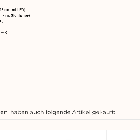
(13 cm - mit LED)
m - mit
Glühlampe
)
ED)
erns)
ten, haben auch folgende Artikel gekauft: