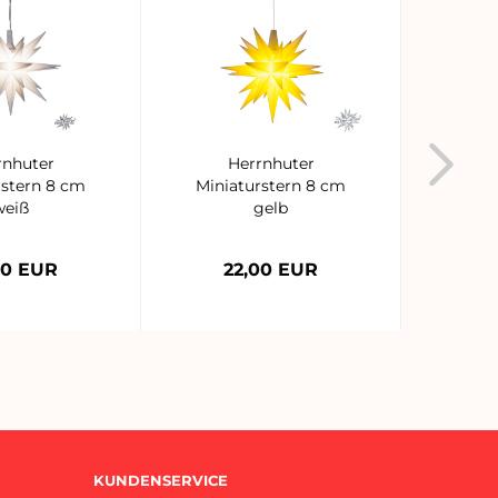
rnhuter
Herrnhuter
Sonde
rstern 8 cm
Miniaturstern 8 cm
- Mi
weiß
gelb
00 EUR
22,00 EUR
2
KUNDENSERVICE