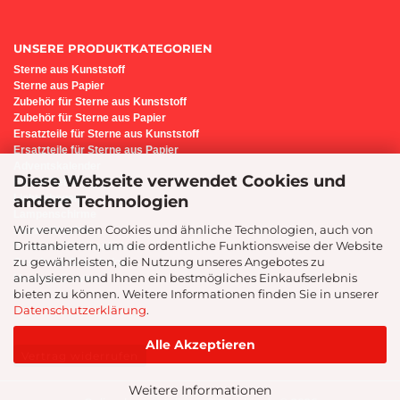
UNSERE PRODUKTKATEGORIEN
Sterne aus Kunststoff
Sterne aus Papier
Z
ubehör für Sterne aus Kunststoff
Zubehör für Sterne aus Papier
Ersatzteile für Sterne aus Kunststoff
Ersatzteile für Sterne aus Papier
Adventskalender
Diese Webseite verwendet Cookies und
Bastel-Set i6
andere Technologien
Lichterbogen
Lampenschirme
Wir verwenden Cookies und ähnliche Technologien, auch von
Sternenleuchte
Drittanbietern, um die ordentliche Funktionsweise der Website
Präsente/Geschenkideen
zu gewährleisten, die Nutzung unseres Angebotes zu
Geschenk-Gutscheine
analysieren und Ihnen ein bestmögliches Einkaufserlebnis
Montage-Service
bieten zu können. Weitere Informationen finden Sie in unserer
Datenschutzerklärung
.
Alle Akzeptieren
Vertrag widerrufen
Weitere Informationen