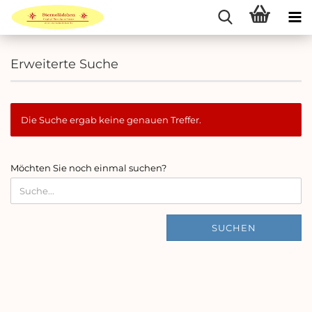
Erweiterte Suche
Die Suche ergab keine genauen Treffer.
MÖCHTEN
Möchten Sie noch einmal suchen?
SIE
NOCH
EINMAL
SUCHEN?
SUCHEN