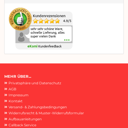
Kundenrezensionen
4.9
/
5
sehr sehr schöne Ware,
schnelle Lieferung, alles
super vielen Dank
eKomi
Kundenfeedback
MEHR ÜBER...
Privatsphäre und Datenschutz
AGB
Impressum
Kontakt
Versand- & Zahlungsbedingungen
Widerrufsrecht & Muster-Widerrufsformular
Aufbauanleitungen
Callback Service