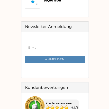
50,00 EUR
Newsletter-Anmeldung
WEITER
E-
ZUR
Mail
NEWSLETTER-
ANMELDUNG
ANMELDEN
Kundenbewertungen
Kundenrezensionen
4.9
/
5