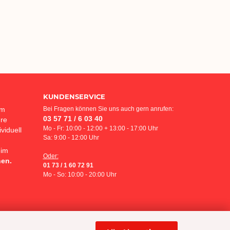
KUNDENSERVICE
em
Bei Fragen können Sie uns auch gern anrufen:
03 57 71 / 6 03 40
hre
Mo - Fr: 10:00 - 12:00 + 13:00 - 17:00 Uhr
viduell
Sa: 9:00 - 12:00 Uhr
eim
Oder:
hen.
01 73 / 1 60 72 91
Mo - So: 10:00 - 20:00 Uhr