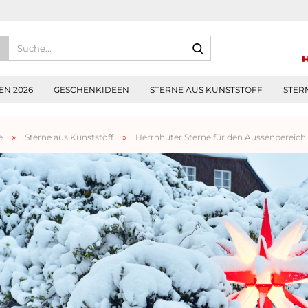
Suche...
N 2026
GESCHENKIDEEN
STERNE AUS KUNSTSTOFF
STER
»
»
e
Sterne aus Kunststoff
Herrnhuter Sterne für den Aussenbereich