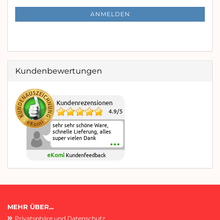
NEWSLETTER-
ANMELDUNG
ANMELDEN
Kundenbewertungen
Kundenrezensionen
4.9
/
5
sehr sehr schöne Ware,
schnelle Lieferung, alles
super vielen Dank
eKomi
Kundenfeedback
MEHR ÜBER...
Privatsphäre und Datenschutz