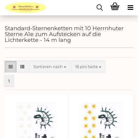
Standard-Sternenketten mit 10 Herrnhuter
Sterne A1e zum Aufstecken auf die
Lichterkette - 14 m lang
Sortieren nach
pro Seite
Sortieren nach
16 pro Seite
1