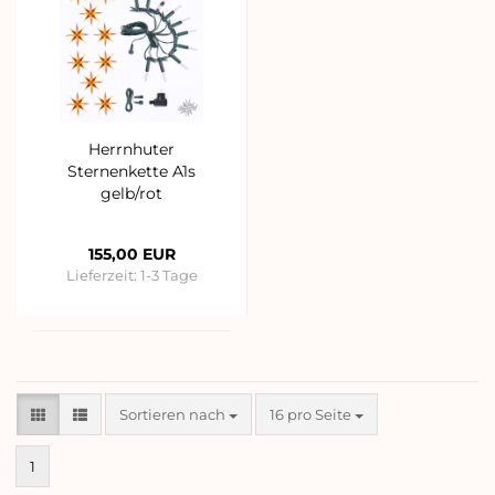
Herrnhuter
Sternenkette A1s
gelb/rot
155,00 EUR
Lieferzeit:
1-3 Tage
Sortieren nach
pro Seite
Sortieren nach
16 pro Seite
1