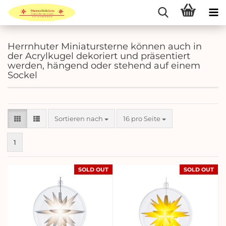
Herrnhuter Miniatursterne können auch in
der Acrylkugel dekoriert und präsentiert
werden, hängend oder stehend auf einem
Sockel
Sortieren nach
pro Seite
Sortieren nach
16 pro Seite
1
SOLD OUT
SOLD OUT