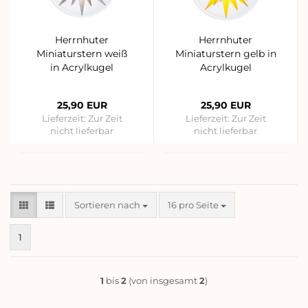
Herrnhuter
Herrnhuter
Miniaturstern weiß
Miniaturstern gelb in
in Acrylkugel
Acrylkugel
25,90 EUR
25,90 EUR
Lieferzeit:
Zur Zeit
Lieferzeit:
Zur Zeit
nicht lieferbar
nicht lieferbar
Sortieren nach
pro Seite
Sortieren nach
16 pro Seite
1
1
bis
2
(von insgesamt
2
)