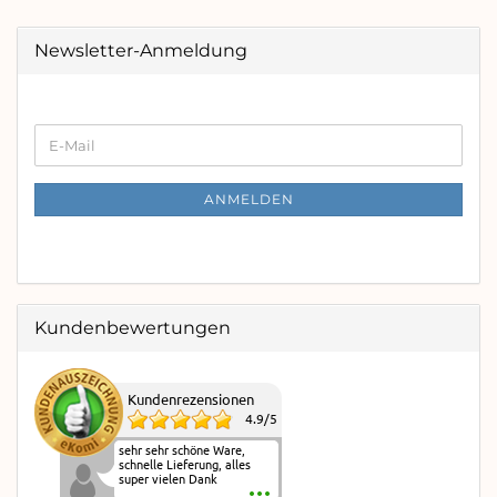
Newsletter-Anmeldung
WEITER
E-
ZUR
Mail
NEWSLETTER-
ANMELDUNG
ANMELDEN
Kundenbewertungen
Kundenrezensionen
4.9
/
5
sehr sehr schöne Ware,
schnelle Lieferung, alles
super vielen Dank