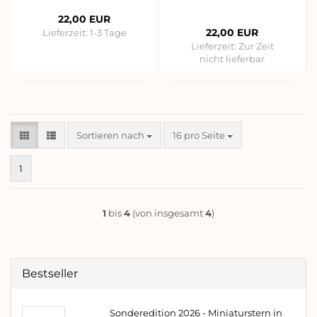
22,00 EUR
22,00 EUR
Lieferzeit:
1-3 Tage
Lieferzeit:
Zur Zeit
nicht lieferbar
Sortieren nach
pro Seite
Sortieren nach
16 pro Seite
1
1
bis
4
(von insgesamt
4
)
Bestseller
Sonderedition 2026 - Miniaturstern in