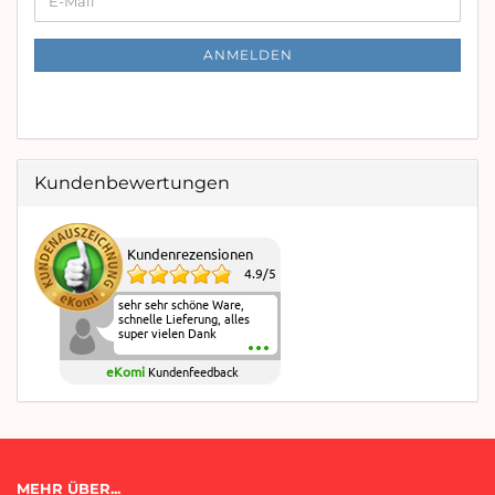
E-
ZUR
Mail
NEWSLETTER-
ANMELDUNG
ANMELDEN
Kundenbewertungen
Kundenrezensionen
4.9
/
5
sehr sehr schöne Ware,
schnelle Lieferung, alles
super vielen Dank
eKomi
Kundenfeedback
MEHR ÜBER...