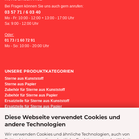
Bei Fragen können Sie uns auch gern anrufen:
03 57 71 / 6 03 40
Mo - Fr: 10:00 - 12:00 + 13:00 - 17:00 Uhr
Sa: 9:00 - 12:00 Uhr
Oder:
01 73 / 1 60 72 91
Mo - So: 10:00 - 20:00 Uhr
UNSERE PRODUKTKATEGORIEN
Sterne aus Kunststoff
Sterne aus Papier
Z
ubehör für Sterne aus Kunststoff
Zubehör für Sterne aus Papier
Ersatzteile für Sterne aus Kunststoff
Ersatzteile für Sterne aus Papier
Adventskalender
Diese Webseite verwendet Cookies und
Bastel-Set i6
andere Technologien
Lichterbogen
Lampenschirme
Wir verwenden Cookies und ähnliche Technologien, auch von
Sternenleuchte