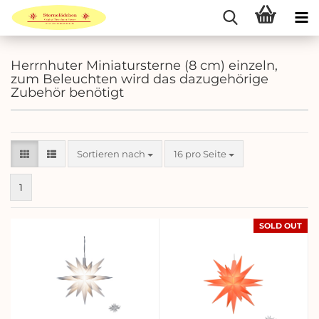
Herrnhuter Miniatursterne (8 cm) einzeln,
zum Beleuchten wird das dazugehörige
Zubehör benötigt
Sortieren nach
pro Seite
Sortieren nach
16 pro Seite
1
SOLD OUT