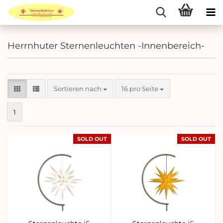
Herrnhuter Sternenleuchten -Innenbereich-
Sortieren nach
pro Seite
Sortieren nach
16 pro Seite
1
SOLD OUT
SOLD OUT