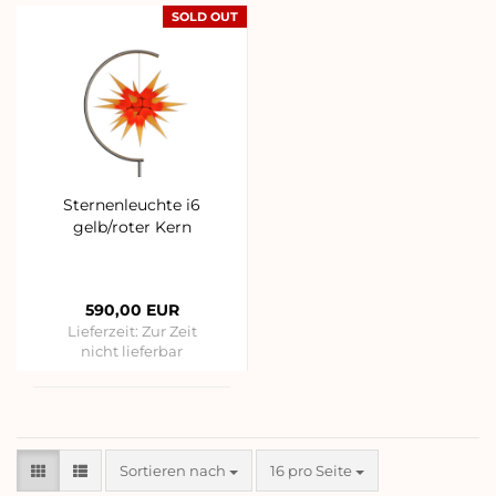
SOLD OUT
Sternenleuchte i6
gelb/roter Kern
590,00 EUR
Lieferzeit:
Zur Zeit
nicht lieferbar
Sortieren nach
pro Seite
Sortieren nach
16 pro Seite