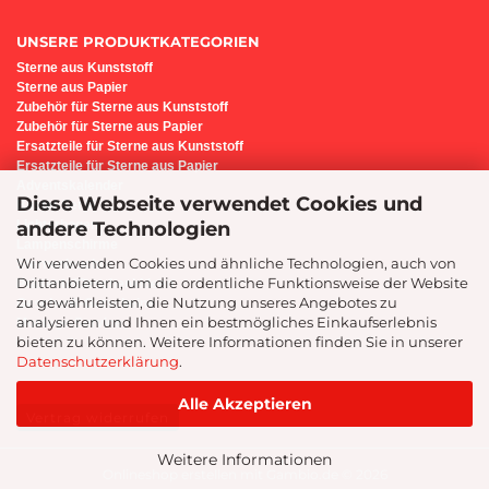
UNSERE PRODUKTKATEGORIEN
Sterne aus Kunststoff
Sterne aus Papier
Z
ubehör für Sterne aus Kunststoff
Zubehör für Sterne aus Papier
Ersatzteile für Sterne aus Kunststoff
Ersatzteile für Sterne aus Papier
Adventskalender
Diese Webseite verwendet Cookies und
Bastel-Set i6
andere Technologien
Lichterbogen
Lampenschirme
Wir verwenden Cookies und ähnliche Technologien, auch von
Sternenleuchte
Drittanbietern, um die ordentliche Funktionsweise der Website
Präsente/Geschenkideen
zu gewährleisten, die Nutzung unseres Angebotes zu
Geschenk-Gutscheine
analysieren und Ihnen ein bestmögliches Einkaufserlebnis
Montage-Service
bieten zu können. Weitere Informationen finden Sie in unserer
Datenschutzerklärung
.
Alle Akzeptieren
Vertrag widerrufen
Weitere Informationen
Onlineshop erstellen
mit Gambio.de © 2026