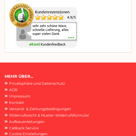
Kundenrezensionen
4.9
/
5
sehr sehr schöne Ware,
schnelle Lieferung, alles
super vielen Dank
eKomi
Kundenfeedback
MEHR ÜBER...
Privatsphäre und Datenschutz
AGB
Impressum
Kontakt
Versand- & Zahlungsbedingungen
Widerrufsrecht & Muster-Widerrufsformular
Aufbauanleitungen
Callback Service
Cookie Einstellungen