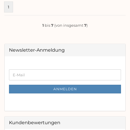
1
1
bis
7
(von insgesamt
7
)
Newsletter-Anmeldung
WEITER
E-
ZUR
Mail
NEWSLETTER-
ANMELDUNG
ANMELDEN
Kundenbewertungen