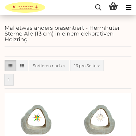
Mal etwas anders präsentiert - Herrnhuter
Sterne A1e (13 cm) in einem dekorativen
Holzring
Sortieren nach
pro Seite
Sortieren nach
16 pro Seite
1