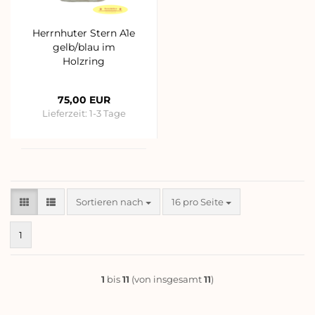
Herrnhuter Stern A1e
gelb/blau im
Holzring
75,00 EUR
Lieferzeit:
1-3 Tage
Sortieren nach
pro Seite
Sortieren nach
16 pro Seite
1
1
bis
11
(von insgesamt
11
)