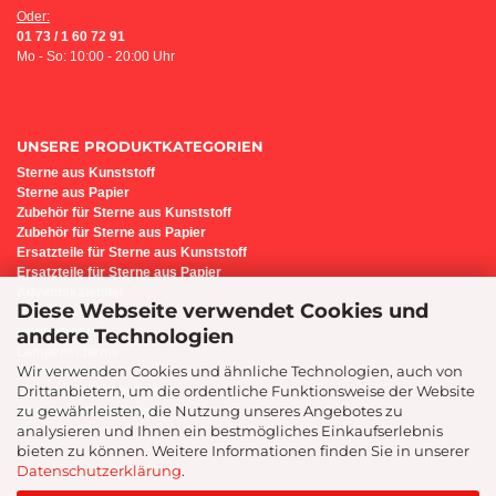
Oder:
01 73 / 1 60 72 91
Mo - So: 10:00 - 20:00 Uhr
UNSERE PRODUKTKATEGORIEN
Sterne aus Kunststoff
Sterne aus Papier
Z
ubehör für Sterne aus Kunststoff
Zubehör für Sterne aus Papier
Ersatzteile für Sterne aus Kunststoff
Ersatzteile für Sterne aus Papier
Adventskalender
Diese Webseite verwendet Cookies und
Bastel-Set i6
andere Technologien
Lichterbogen
Lampenschirme
Wir verwenden Cookies und ähnliche Technologien, auch von
Sternenleuchte
Drittanbietern, um die ordentliche Funktionsweise der Website
Präsente/Geschenkideen
zu gewährleisten, die Nutzung unseres Angebotes zu
Geschenk-Gutscheine
analysieren und Ihnen ein bestmögliches Einkaufserlebnis
Montage-Service
bieten zu können. Weitere Informationen finden Sie in unserer
Datenschutzerklärung
.