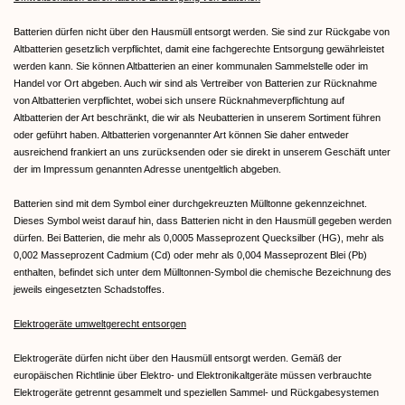
Batterien dürfen nicht über den Hausmüll entsorgt werden. Sie sind zur Rückgabe von
Altbatterien gesetzlich verpflichtet, damit eine fachgerechte Entsorgung gewährleistet
werden kann. Sie können Altbatterien an einer kommunalen Sammelstelle oder im
Handel vor Ort abgeben. Auch wir sind als Vertreiber von Batterien zur Rücknahme
von Altbatterien verpflichtet, wobei sich unsere Rücknahmeverpflichtung auf
Altbatterien der Art beschränkt, die wir als Neubatterien in unserem Sortiment führen
oder geführt haben. Altbatterien vorgenannter Art können Sie daher entweder
ausreichend frankiert an uns zurücksenden oder sie direkt in unserem Geschäft unter
der im Impressum genannten Adresse unentgeltlich abgeben.
Batterien sind mit dem Symbol einer durchgekreuzten Mülltonne gekennzeichnet.
Dieses Symbol weist darauf hin, dass Batterien nicht in den Hausmüll gegeben werden
dürfen. Bei Batterien, die mehr als 0,0005 Masseprozent Quecksilber (HG), mehr als
0,002 Masseprozent Cadmium (Cd) oder mehr als 0,004 Masseprozent Blei (Pb)
enthalten, befindet sich unter dem Mülltonnen-Symbol die chemische Bezeichnung des
jeweils eingesetzten Schadstoffes.
Elektrogeräte umweltgerecht entsorgen
Elektrogeräte dürfen nicht über den Hausmüll entsorgt werden. Gemäß der
europäischen Richtlinie über Elektro- und Elektronikaltgeräte müssen verbrauchte
Elektrogeräte getrennt gesammelt und speziellen Sammel- und Rückgabesystemen