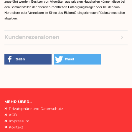
zugeführt werden. Besitzer von Altgeräten aus privaten Haushalten können diese bei
den Sammelstellen der öffentlich-rechtlichen Entsorgungsträger oder bei den von
Herstellern oder Vertreibern im Sinne des ElektroG eingerichteten Rücknahmestellen
abgeben.
Kundenrezensionen
teilen
tweet
MEHR ÜBER...
Privatsphäre und Datenschutz
AGB
Impressum
Kontakt