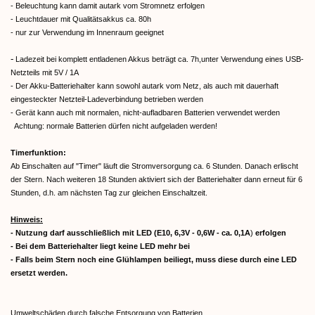
- Beleuchtung kann damit autark vom Stromnetz erfolgen
- Leuchtdauer mit Qualitätsakkus ca. 80h
- nur zur Verwendung im Innenraum geeignet
-
Ladezeit bei komplett entladenen Akkus beträgt ca. 7h,unter Verwendung eines USB-
Netzteils mit 5V / 1A
- Der Akku-Batteriehalter kann sowohl autark vom Netz, als auch mit dauerhaft
eingesteckter Netzteil-Ladeverbindung betrieben werden
- Gerät kann auch mit normalen, nicht-aufladbaren Batterien verwendet werden
Achtung: normale Batterien dürfen nicht aufgeladen werden!
Timerfunktion:
Ab Einschalten auf "Timer" läuft die Stromversorgung ca. 6 Stunden. Danach erlischt
der Stern. Nach weiteren 18 Stunden aktiviert sich der Batteriehalter dann erneut für 6
Stunden, d.h. am nächsten Tag zur gleichen Einschaltzeit.
Hinweis:
- Nutzung darf ausschließlich mit LED (E10, 6,3V - 0,6W - ca. 0,1A
)
erfolgen
- Bei dem Batteriehalter liegt keine LED mehr bei
- Falls beim Stern noch eine Glühlampen beiliegt, muss diese durch eine LED
ersetzt werden.
Umweltschäden durch falsche Entsorgung von Batterien