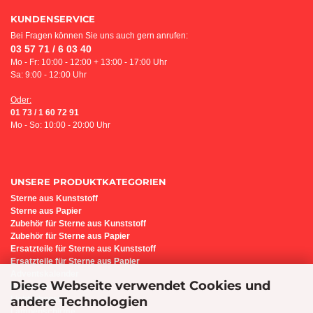
KUNDENSERVICE
Bei Fragen können Sie uns auch gern anrufen:
03 57 71 / 6 03 40
Mo - Fr: 10:00 - 12:00 + 13:00 - 17:00 Uhr
Sa: 9:00 - 12:00 Uhr
Oder:
01 73 / 1 60 72 91
Mo - So: 10:00 - 20:00 Uhr
UNSERE PRODUKTKATEGORIEN
Sterne aus Kunststoff
Sterne aus Papier
Z
ubehör für Sterne aus Kunststoff
Zubehör für Sterne aus Papier
Ersatzteile für Sterne aus Kunststoff
Ersatzteile für Sterne aus Papier
Adventskalender
Diese Webseite verwendet Cookies und
Bastel-Set i6
andere Technologien
Lichterbogen
Lampenschirme