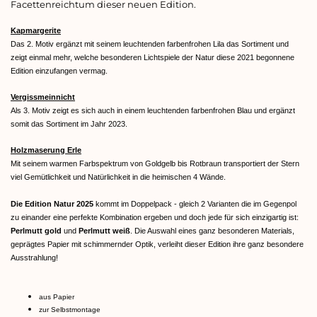
Facettenreichtum dieser neuen Edition.
Kapmargerite
Das 2. Motiv ergänzt mit seinem leuchtenden farbenfrohen Lila das Sortiment und
zeigt einmal mehr, welche besonderen Lichtspiele der Natur diese 2021 begonnene
Edition einzufangen vermag.
Vergissmeinnicht
Als 3. Motiv zeigt es sich auch in einem leuchtenden farbenfrohen Blau und ergänzt
somit das Sortiment im Jahr 2023.
Holzmaserung Erle
Mit seinem warmen Farbspektrum von Goldgelb bis Rotbraun transportiert der Stern
viel Gemütlichkeit und Natürlichkeit in die heimischen 4 Wände.
Die Edition Natur 2025
kommt im Doppelpack - gleich 2 Varianten die im Gegenpol
zu einander eine perfekte Kombination ergeben und doch jede für sich einzigartig ist:
Perlmutt gold
und
Perlmutt weiß
. Die Auswahl eines ganz besonderen Materials,
geprägtes Papier mit schimmernder Optik, verleiht dieser Edition ihre ganz besondere
Ausstrahlung!
aus Papier
zur Selbstmontage