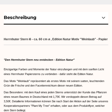
Beschreibung
Herrnhuter Stern i6 - ca. 60 cm ø , Edition Natur Motiv "Weinlaub" - Papier
"Den Herrnhuter Stern neu entdecken - Edition Natur"
Einzigartige Farben und Momente der Natur einzufangen und mit dem sanften Licht
eines Herrnhuter Papiersterns zu verbinden - dafür steht die Edition Natur.
Das Motiv "Weinlaub" repräsentiert als erstes Motiv mit seinem satten, leuchtenden
Grün die Frische und den Facettenreichtum dieser neuen Edition.
Das Besondere: mit dem Kauf eines jeden Sterns unterstützt der Kunde das Pflanzen
eines neuen Baumes in Deutschland mit 1,75€. Wir verdoppeln diesen Betrag auf
3,50€. Detailierte Informationen können Sie nach Start der Aktion auf der Seite unseres
Kooperationspartners "Plant My Tree" erhalten, oder aus dem Produktflyer, welcher
dem Stern beiliegt.