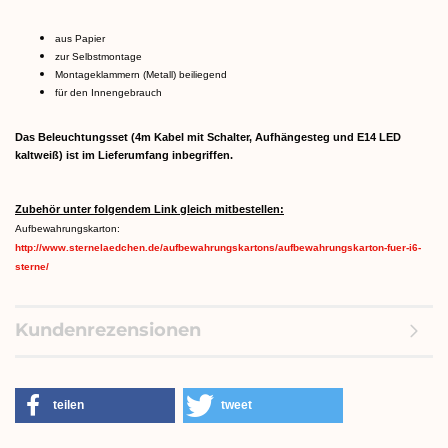
aus Papier
zur Selbstmontage
Montageklammern (Metall) beiliegend
für den Innengebrauch
Das Beleuchtungsset (4m Kabel mit Schalter, Aufhängesteg und E14 LED
kaltweiß) ist im Lieferumfang inbegriffen.
Zubehör unter folgendem Link gleich mitbestellen:
Aufbewahrungskarton:
http://www.sternelaedchen.de/aufbewahrungskartons/aufbewahrungskarton-fuer-i6-
sterne/
Kundenrezensionen
teilen
tweet