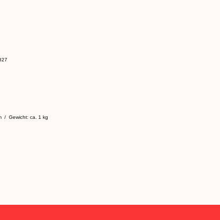
827
 / Gewicht: ca. 1 kg