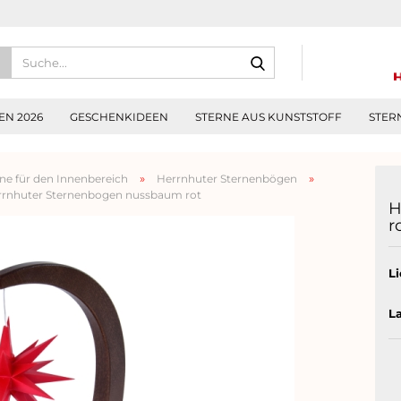
Suche...
N 2026
GESCHENKIDEEN
STERNE AUS KUNSTSTOFF
STER
»
»
ne für den Innenbereich
Herrnhuter Sternenbögen
rrnhuter Sternenbogen nussbaum rot
H
r
Li
L