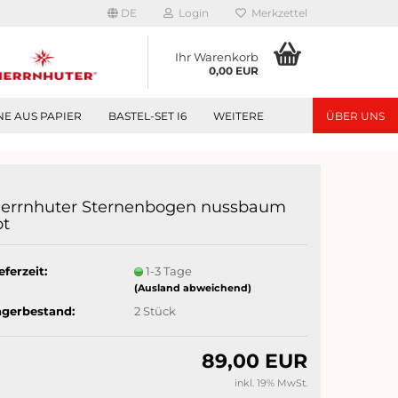
DE
Login
Merkzettel
Ihr Warenkorb
0,00 EUR
NE AUS PAPIER
BASTEL-SET I6
WEITERE
ÜBER UNS
errnhuter Sternenbogen nussbaum
ot
eferzeit:
1-3 Tage
(Ausland abweichend)
agerbestand:
2
Stück
89,00 EUR
inkl. 19% MwSt.