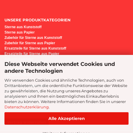
UNSERE PRODUKTKATEGORIEN
Sterne aus Kunststoff
Sterne aus Papier
Z
ubehör für Sterne aus Kunststoff
Zubehör für Sterne aus Papier
Ersatzteile für Sterne aus Kunststoff
Ersatzteile für Sterne aus Papier
Adventskalender
Diese Webseite verwendet Cookies und
Bastel-Set i6
andere Technologien
Lichterbogen
Lampenschirme
Wir verwenden Cookies und ähnliche Technologien, auch von
Sternenleuchte
Drittanbietern, um die ordentliche Funktionsweise der Website
Präsente/Geschenkideen
zu gewährleisten, die Nutzung unseres Angebotes zu
Geschenk-Gutscheine
analysieren und Ihnen ein bestmögliches Einkaufserlebnis
Montage-Service
bieten zu können. Weitere Informationen finden Sie in unserer
Datenschutzerklärung
.
Alle Akzeptieren
Vertrag widerrufen