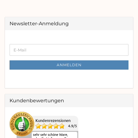
Newsletter-Anmeldung
WEITER
E-
ZUR
Mail
NEWSLETTER-
ANMELDUNG
ANMELDEN
Kundenbewertungen
Kundenrezensionen
4.9
/
5
sehr sehr schöne Ware,