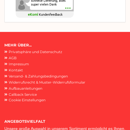
schnelle Lieferung, alles
super vielen Dank
eKomi
Kundenfeedback
MEHR ÜBER...
Privatsphäre und Datenschutz
AGB
Impressum
Kontakt
Versand- & Zahlungsbedingungen
Widerrufsrecht & Muster-Widerrufsformular
Aufbauanleitungen
Callback Service
Cookie Einstellungen
ANGEBOTSVIELFALT
Unsere große Auswahl in unserem Sortiment ermöglicht es Ihnen,