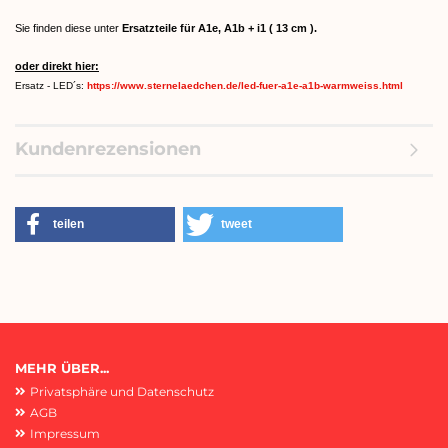
Sie finden diese unter
Ersatzteile für A1e, A1b + i1 ( 13 cm ).
oder direkt hier:
Ersatz - LED´s:
https://www.sternelaedchen.de/led-fuer-a1e-a1b-warmweiss.html
Kundenrezensionen
teilen
tweet
MEHR ÜBER...
Privatsphäre und Datenschutz
AGB
Impressum