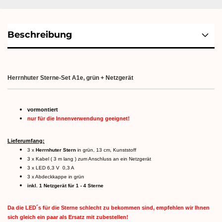
Beschreibung
Herrnhuter Sterne-Set A1e, grün + Netzgerät
vormontiert
nur für die Innenverwendung geeignet!
Lieferumfang:
3 x
Herrnhuter Stern
in grün, 13 cm, Kunststoff
3 x Kabel ( 3 m lang ) zum Anschluss an ein Netzgerät
3 x LED 6,3 V 0,3 A
3 x Abdeckkappe in grün
inkl. 1 Netzgerät für 1 - 4 Sterne
Da die LED´s für die Sterne schlecht zu bekommen sind, empfehlen wir Ihnen
sich gleich ein paar als Ersatz mit zubestellen!