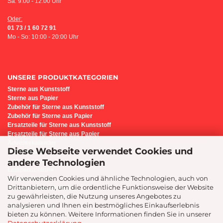
Sa: 9:00 - 12:00 Uhr
Oder:
01 73 / 1 60 72 91
Mo - So: 10:00 - 20:00 Uhr
UNSERE PRODUKTKATEGORIEN
Sterne aus Kunststoff
Sterne aus Papier
Z
ubehör für Sterne aus Kunststoff
Zubehör für Sterne aus Papier
Ersatzteile für Sterne aus Kunststoff
Ersatzteile für Sterne aus Papier
Adventskalender
Diese Webseite verwendet Cookies und
Bastel-Set i6
andere Technologien
Lichterbogen
Lampenschirme
Wir verwenden Cookies und ähnliche Technologien, auch von
Sternenleuchte
Drittanbietern, um die ordentliche Funktionsweise der Website
Präsente/Geschenkideen
zu gewährleisten, die Nutzung unseres Angebotes zu
Geschenk-Gutscheine
analysieren und Ihnen ein bestmögliches Einkaufserlebnis
Montage-Service
bieten zu können. Weitere Informationen finden Sie in unserer