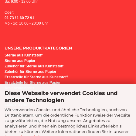
Sa: 9:00 - 12:00 Uhr
Oder:
01 73 / 1 60 72 91
Mo - So: 10:00 - 20:00 Uhr
UNSERE PRODUKTKATEGORIEN
Sterne aus Kunststoff
Sterne aus Papier
Z
ubehör für Sterne aus Kunststoff
Zubehör für Sterne aus Papier
Ersatzteile für Sterne aus Kunststoff
Ersatzteile für Sterne aus Papier
Adventskalender
Diese Webseite verwendet Cookies und
Bastel-Set i6
andere Technologien
Lichterbogen
Lampenschirme
Wir verwenden Cookies und ähnliche Technologien, auch von
Sternenleuchte
Drittanbietern, um die ordentliche Funktionsweise der Website
Präsente/Geschenkideen
zu gewährleisten, die Nutzung unseres Angebotes zu
Geschenk-Gutscheine
analysieren und Ihnen ein bestmögliches Einkaufserlebnis
Montage-Service
bieten zu können. Weitere Informationen finden Sie in unserer