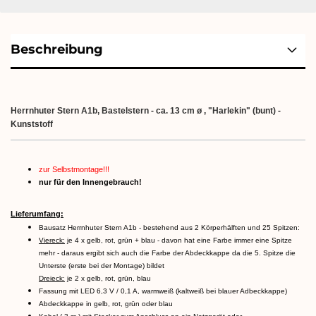
Beschreibung
Herrnhuter Stern A1b, Bastelstern - ca. 13 cm ø , "Harlekin" (bunt) -
Kunststoff
zur Selbstmontage!!!
nur für den Innengebrauch!
Lieferumfang:
Bausatz Herrnhuter Stern A1b - bestehend aus 2 Körperhälften und 25 Spitzen:
Viereck:
je 4 x gelb, rot, grün + blau - davon hat eine Farbe immer eine Spitze
mehr - daraus ergibt sich auch die Farbe der Abdeckkappe da die 5. Spitze die
Unterste (erste bei der Montage) bildet
Dreieck:
je 2 x gelb, rot, grün, blau
Fassung mit LED 6,3 V / 0,1 A, warmweiß (kaltweiß bei blauer Adbeckkappe)
Abdeckkappe in gelb, rot, grün oder blau