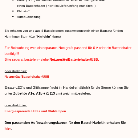
Kabel ( 3 m ) mit Stecker zum Anschluss an ein Netzgerät oder
einen Batteriehalter ( nicht im Lieferumfang enthalten! )
Klebstoff
Aufbauanleitung
Sie erhalten von uns aus 4 Bastelsternen zusammengestellt einen Bausatz für den
Herrnhuter Stern A1e
"Harlekin"
(bunt).
Zur Beleuchtung wird ein separates Netzgerät passend für 6 V oder ein Batteriehalter
benötigt!!!
Bitte separat bestellen - siehe
Netzgeräte/Batteriehalter/USB.
oder direkt hier:
Netzgeräte/Batteriehalter/USB
Ersatz-LED´s und Glühlampe (nicht im Handel erhältlich!) für die Sterne können Sie
unter
Zubehör A1e, A1b + i1 (13 cm)
gleich mitbestellen.
oder direkt hier:
Energiesparende LED´s und Glühlampen
Den passenden Aufbewahrungskarton für den Bastel-Harlekin erhalten Sie
hier
.