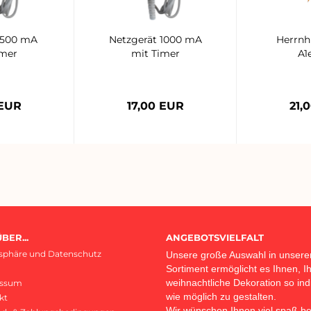
 500 mA
Netzgerät 1000 mA
Herrnh
imer
mit Timer
A1
 EUR
17,00 EUR
21,
BER...
ANGEBOTSVIELFALT
tsphäre und Datenschutz
Unsere große Auswahl in unser
Sortiment ermöglicht es Ihnen, I
weihnachtliche Dekoration so indi
essum
wie möglich zu gestalten.
kt
Wir wünschen Ihnen viel spaß b