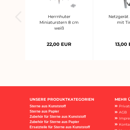
Herrnhuter
Netzgerät
Miniaturstern 8 cm
mit T
weiß
22,00 EUR
13,00
UNSERE PRODUKTKATEGORIEN
MEHR Ü
Priva
Sterne aus Kunststoff
Sterne aus Papier
AGB
Z
ubehör für Sterne aus Kunststoff
Impr
Zubehör für Sterne aus Papier
Konta
Ersatzteile für Sterne aus Kunststoff