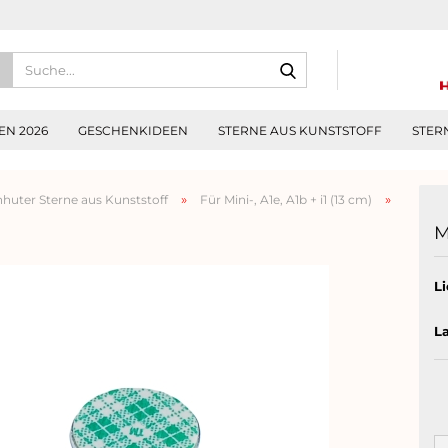
Suche...
N 2026
GESCHENKIDEEN
STERNE AUS KUNSTSTOFF
STER
»
»
huter Sterne aus Kunststoff
Für Mini-, A1e, A1b + i1 (13 cm)
M
Li
L