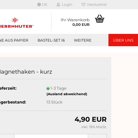
DE
Login
Merkzettel
Ihr Warenkorb
0,00 EUR
NE AUS PAPIER
BASTEL-SET I6
WEITERE
ÜBER UNS
agnethaken - kurz
eferzeit:
1-3 Tage
(Ausland abweichend)
agerbestand:
13
Stück
4,90 EUR
inkl. 19% MwSt.