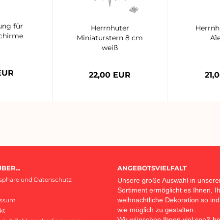
ung für
Herrnhuter
Herrnh
chirme
Miniaturstern 8 cm
A1
weiß
EUR
22,00 EUR
21,
BER...
ANGEBOTSVIELFALT
tsphäre und Datenschutz
Unsere große Auswahl in unser
Sortiment ermöglicht es Ihnen, I
weihnachtliche Dekoration so indi
essum
wie möglich zu gestalten.
kt
Wir wünschen Ihnen viel spaß b