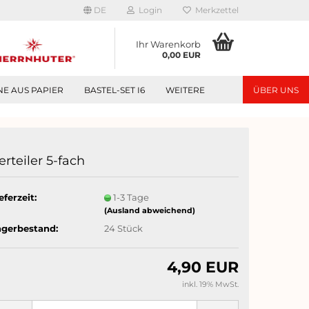
DE
Login
Merkzettel
Ihr Warenkorb
0,00 EUR
NE AUS PAPIER
BASTEL-SET I6
WEITERE
ÜBER UNS
erteiler 5-fach
eferzeit:
1-3 Tage
(Ausland abweichend)
agerbestand:
24
Stück
4,90 EUR
inkl. 19% MwSt.