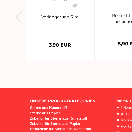
Beleucht
Verlängerung 3 m
Lampens
8,90 
3,90 EUR
UNSERE PRODUKTKATEGORIEN
MEHR Ü
Priva
Sterne aus Kunststoff
Sterne aus Papier
AGB
Z
ubehör für Sterne aus Kunststoff
Impr
Zubehör für Sterne aus Papier
Konta
Ersatzteile für Sterne aus Kunststoff