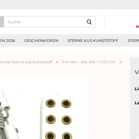
Suche...
N 2026
GESCHENKIDEEN
STERNE AUS KUNSTSTOFF
STER
»
»
huter Sterne aus Kunststoff
Für Mini-, A1e, A1b + i1 (13 cm)
V
Li
L